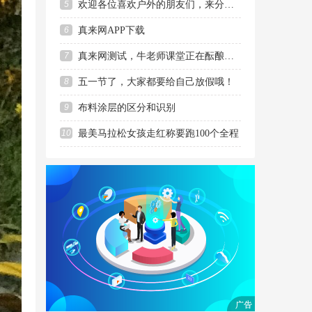
5
欢迎各位喜欢户外的朋友们，来分享你的欢乐
6
真来网APP下载
7
真来网测试，牛老师课堂正在酝酿上线
8
五一节了，大家都要给自己放假哦！
9
布料涂层的区分和识别
10
最美马拉松女孩走红称要跑100个全程