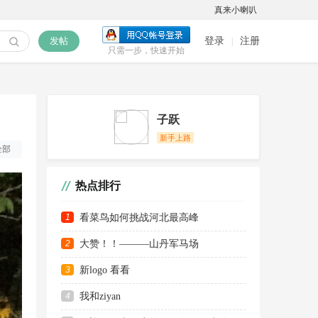
真来小喇叭
发帖
登录
注册
|
只需一步，快速开始
淘帖
户外日记
旅行相册
分享
子跃
新手上路
全部
热点排行
1
看菜鸟如何挑战河北最高峰
2
大赞！！———山丹军马场
3
新logo 看看
4
我和ziyan