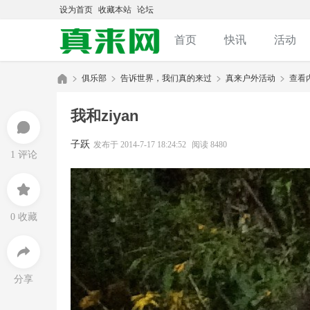
设为首页
收藏本站
论坛
首页
快讯
活动
俱乐部
告诉世界，我们真的来过
真来户外活动
查看
我和ziyan
记录
排行榜
真
»
›
›
›
子跃
发布于 2014-7-17 18:24:52
阅读 8480
1 评论
0 收藏
来
分享